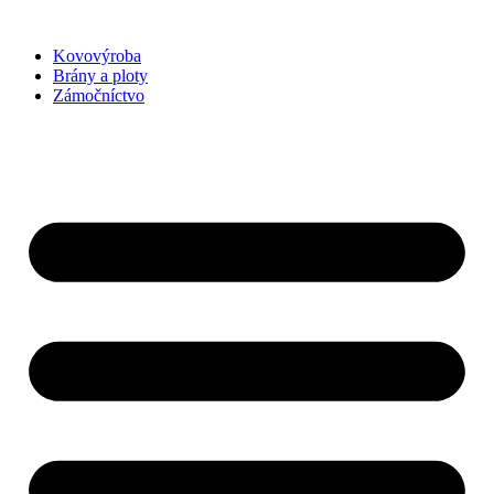
Preskočiť
na
Kovovýroba
obsah
Brány a ploty
Zámočníctvo