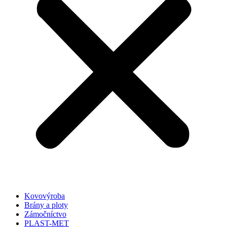
Kovovýroba
Brány a ploty
Zámočníctvo
PLAST-MET