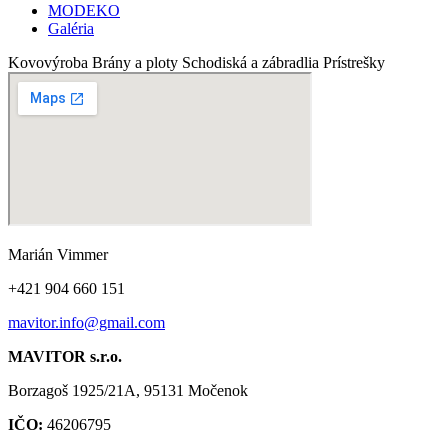
MODEKO
Galéria
Kovovýroba
Brány a ploty
Schodiská a zábradlia
Prístrešky
Marián Vimmer
+421 904 660 151
mavitor.info@gmail.com
MAVITOR s.r.o.
Borzagoš 1925/21A, 95131 Močenok​
IČO:
46206795