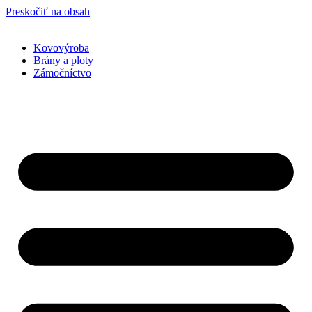
Preskočiť na obsah
Kovovýroba
Brány a ploty
Zámočníctvo