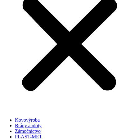
Kovovýroba
Brány a ploty
Zámočníctvo
PLAST-MET