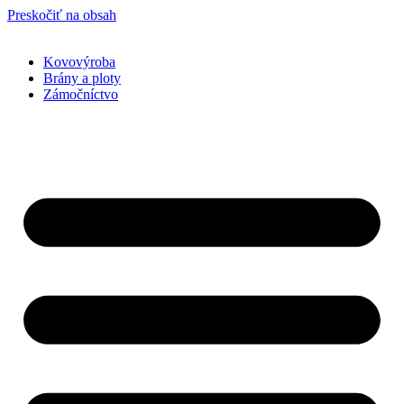
Preskočiť na obsah
Kovovýroba
Brány a ploty
Zámočníctvo