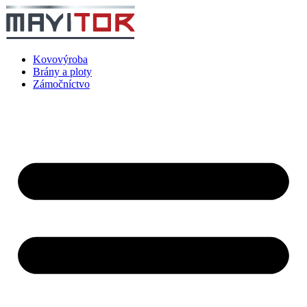
Preskočiť
na
obsah
Kovovýroba
Brány a ploty
Zámočníctvo