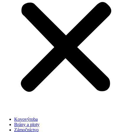
Kovovýroba
Brány a ploty
Zámočníctvo