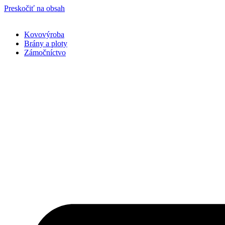
Preskočiť na obsah
Kovovýroba
Brány a ploty
Zámočníctvo