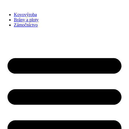
Preskočiť
na
Kovovýroba
obsah
Brány a ploty
Zámočníctvo