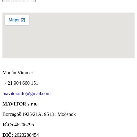
Marián Vimmer
+421 904 660 151
mavitor.info@gmail.com
MAVITOR s.r.o.
Borzagoš 1925/21A, 95131 Močenok​
IČO:
46206795
DIČ:
2023288454