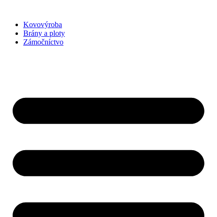
Preskočiť
na
Kovovýroba
obsah
Brány a ploty
Zámočníctvo