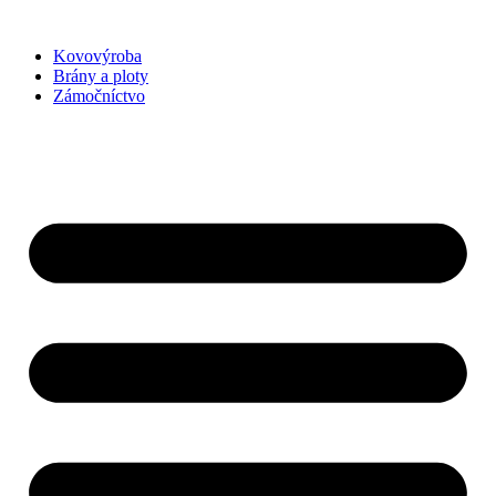
Preskočiť
na
Kovovýroba
obsah
Brány a ploty
Zámočníctvo