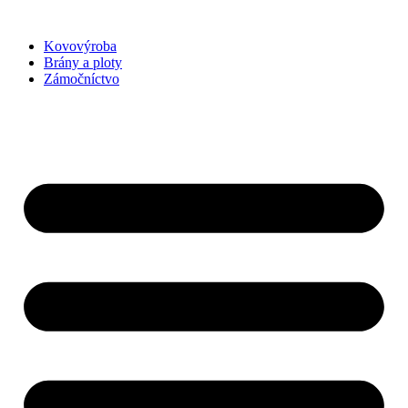
Preskočiť
na
Kovovýroba
obsah
Brány a ploty
Zámočníctvo