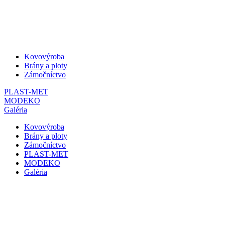
Kovovýroba
Brány a ploty
Zámočníctvo
PLAST-MET
MODEKO
Galéria
Kovovýroba
Brány a ploty
Zámočníctvo
PLAST-MET
MODEKO
Galéria