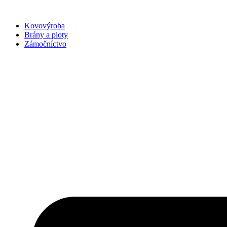
Preskočiť
na
Kovovýroba
obsah
Brány a ploty
Zámočníctvo