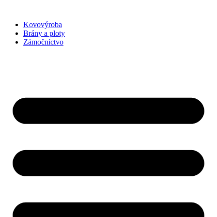
Preskočiť
na
Kovovýroba
obsah
Brány a ploty
Zámočníctvo