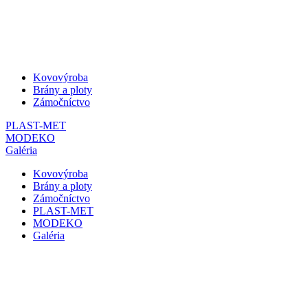
Kovovýroba
Brány a ploty
Zámočníctvo
PLAST-MET
MODEKO
Galéria
Kovovýroba
Brány a ploty
Zámočníctvo
PLAST-MET
MODEKO
Galéria