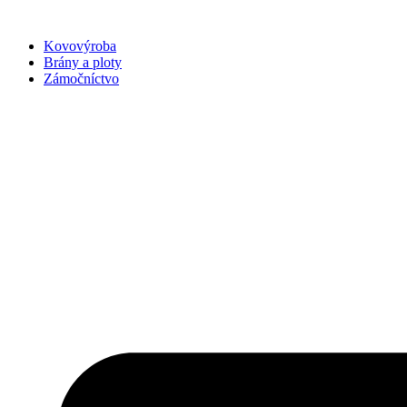
Preskočiť
na
Kovovýroba
obsah
Brány a ploty
Zámočníctvo