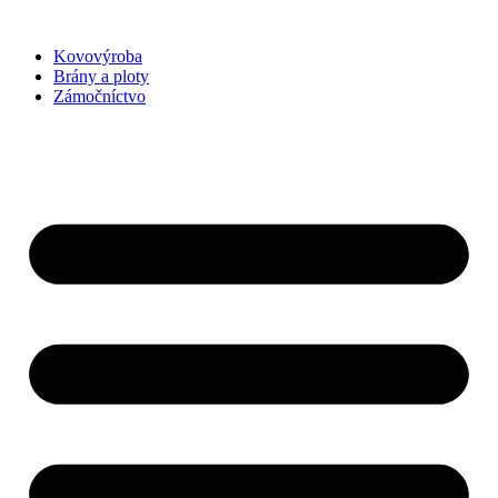
Preskočiť
na
Kovovýroba
obsah
Brány a ploty
Zámočníctvo