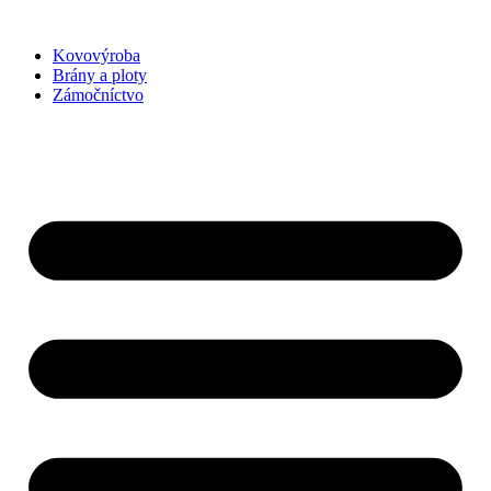
Preskočiť
na
Kovovýroba
obsah
Brány a ploty
Zámočníctvo