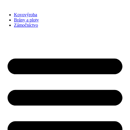
Preskočiť
na
Kovovýroba
obsah
Brány a ploty
Zámočníctvo